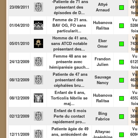
-Patiente de 71 ans
Vu
Attyé
23/09/2011
présentant des
491
Arnaud
épisodes de D...
foi
Femme de 21 ans.
Vu
Hubanova
01/04/2010
BAV OG, FO sans
528
Ralitsa
particularit...
foi
Homme de 41 ans,
Vu
Eker
05/01/2010
sans ATCD notable
743
Omer
présentant des...
foi
Femme 48 ans se
Vu
Frandon
24/12/2009
présente avec
612
Julien
hémiparésie gauch...
foi
Patiente de 47 ans
Vu
Sauvage
08/12/2009
présentant des
462
Nancy
céphalées bru...
foi
Enfant de 6 ans,
Vu
Hubanova
08/12/2009
Torticolis fébrile se
455
Ralitsa
maj...
foi
Enfant de 6 mois
Vu
Bing
02/12/2009
Perte du contact
388
Fabrice
rapidement pro...
foi
Patiente âgée de 49
Vu
Altayrac
12/11/2009
ans, antécédent de
609
Joséphine