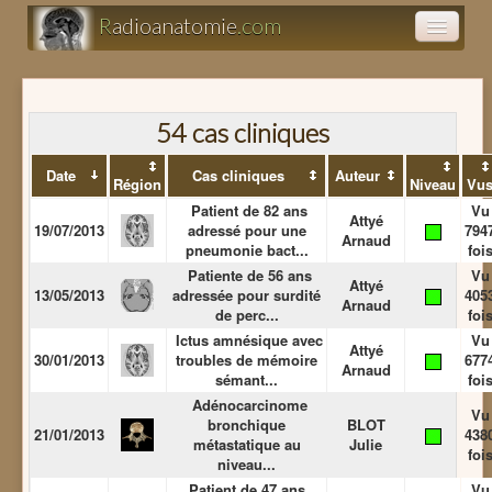
R
adioanatomie
.com
Atlas d'anatomie
Présentations
54 cas cliniques
Date
Cas cliniques
Auteur
Clairance
Région
Niveau
Vu
Patient de 82 ans
Vu
Attyé
19/07/2013
adressé pour une
794
Arnaud
pneumonie bact...
foi
Patiente de 56 ans
Vu
Attyé
13/05/2013
adressée pour surdité
405
Arnaud
de perc...
foi
Ictus amnésique avec
Vu
Attyé
30/01/2013
troubles de mémoire
677
Arnaud
sémant...
foi
Adénocarcinome
Vu
bronchique
BLOT
21/01/2013
438
métastatique au
Julie
foi
niveau...
Patient de 47 ans,
Vu