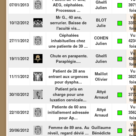
Ghelfi
07/01/2013
AEG, céphalées.
397
Julien
Processus ...
foi
Mr G., 40 ans,
Vu
BLOT
10/12/2012
serrurier. Baisse de
335
Julie
l'acuité vis...
foi
Céphalées
Vu
COHEN
27/11/2012
inhabituelles chez
423
Julien
une patiente de 39 ...
foi
Vu
Chute en parapente.
Ghelfi
19/11/2012
436
Paraplégie....
Julien
foi
Patient de 28 ans
Vu
Maillot
11/11/2012
entrant aux urgences
382
Olivier
pour dyspha...
foi
Patient pris en
Vu
Attyé
30/10/2012
charge pour une
377
Arnaud
luxation cervicale...
foi
Patiente de 60 ans
Vu
Attyé
22/10/2012
initiallement adressée
356
Arnaud
pour Ap...
foi
Vu
Femme de 89 ans. Au
Guillaume
20/06/2012
470
réveil, regard dévié ...
Bénédicte
foi