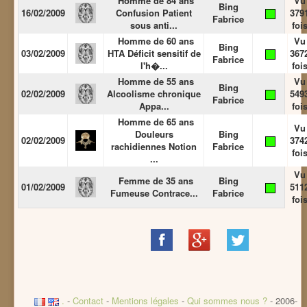
Homme de 84 ans
Vu
Bing
16/02/2009
Confusion Patient
379
Fabrice
sous anti...
foi
Homme de 60 ans
Vu
Bing
03/02/2009
HTA Déficit sensitif de
367
Fabrice
l'h�...
foi
Homme de 55 ans
Vu
Bing
02/02/2009
Alcoolisme chronique
549
Fabrice
Appa...
foi
Homme de 65 ans
Vu
Douleurs
Bing
02/02/2009
374
rachidiennes Notion
Fabrice
foi
...
Vu
Femme de 35 ans
Bing
01/02/2009
511
Fumeuse Contrace...
Fabrice
foi
Share
Share
Share
on
on
on
Facebook
Google+
Twitter
.
-
Contact
-
Mentions légales
-
Qui sommes nous ?
- 2006-