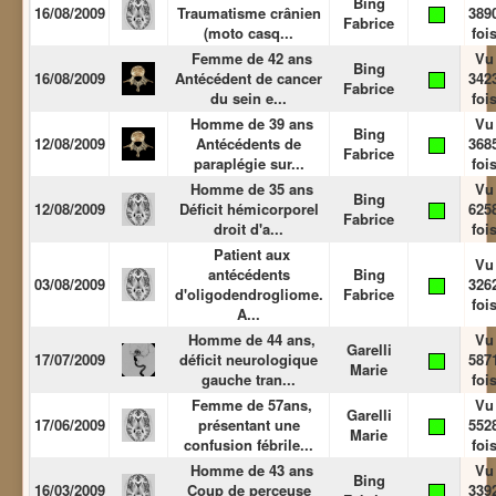
Bing
16/08/2009
Traumatisme crânien
389
Fabrice
(moto casq...
foi
Femme de 42 ans
Vu
Bing
16/08/2009
Antécédent de cancer
342
Fabrice
du sein e...
foi
Homme de 39 ans
Vu
Bing
12/08/2009
Antécédents de
368
Fabrice
paraplégie sur...
foi
Homme de 35 ans
Vu
Bing
12/08/2009
Déficit hémicorporel
625
Fabrice
droit d'a...
foi
Patient aux
Vu
antécédents
Bing
03/08/2009
326
d'oligodendrogliome.
Fabrice
foi
A...
Homme de 44 ans,
Vu
Garelli
17/07/2009
déficit neurologique
587
Marie
gauche tran...
foi
Femme de 57ans,
Vu
Garelli
17/06/2009
présentant une
552
Marie
confusion fébrile...
foi
Homme de 43 ans
Vu
Bing
16/03/2009
Coup de perceuse
339