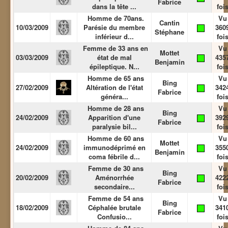
Fabrice
dans la tête ...
foi
Homme de 70ans.
Vu
Cantin
10/03/2009
Parésie du membre
360
Stéphane
inférieur d...
foi
Femme de 33 ans en
Vu
Mottet
03/03/2009
état de mal
435
Benjamin
épileptique. N...
foi
Homme de 65 ans
Vu
Bing
27/02/2009
Altération de l'état
342
Fabrice
généra...
foi
Homme de 28 ans
Vu
Bing
24/02/2009
Apparition d'une
392
Fabrice
paralysie bil...
foi
Homme de 60 ans
Vu
Mottet
24/02/2009
immunodéprimé en
355
Benjamin
coma fébrile d...
foi
Femme de 30 ans
Vu
Bing
20/02/2009
Aménorrhée
422
Fabrice
secondaire...
foi
Femme de 54 ans
Vu
Bing
18/02/2009
Céphalée brutale
341
Fabrice
Confusio...
foi