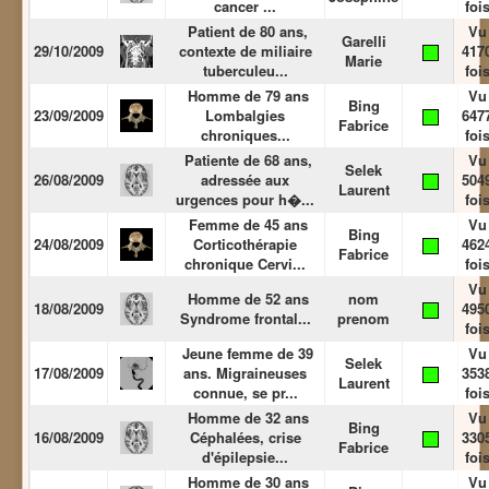
cancer ...
foi
Patient de 80 ans,
Vu
Garelli
29/10/2009
contexte de miliaire
417
Marie
tuberculeu...
foi
Homme de 79 ans
Vu
Bing
23/09/2009
Lombalgies
647
Fabrice
chroniques...
foi
Patiente de 68 ans,
Vu
Selek
26/08/2009
adressée aux
504
Laurent
urgences pour h�...
foi
Femme de 45 ans
Vu
Bing
24/08/2009
Corticothérapie
462
Fabrice
chronique Cervi...
foi
Vu
Homme de 52 ans
nom
18/08/2009
495
Syndrome frontal...
prenom
foi
Jeune femme de 39
Vu
Selek
17/08/2009
ans. Migraineuses
353
Laurent
connue, se pr...
foi
Homme de 32 ans
Vu
Bing
16/08/2009
Céphalées, crise
330
Fabrice
d'épilepsie...
foi
Homme de 30 ans
Vu