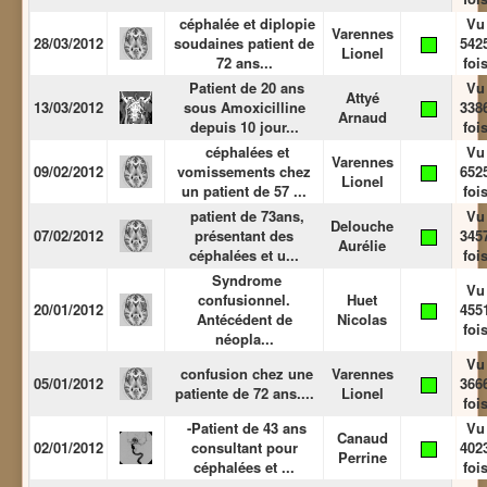
céphalée et diplopie
Vu
Varennes
28/03/2012
soudaines patient de
542
Lionel
72 ans...
foi
Patient de 20 ans
Vu
Attyé
13/03/2012
sous Amoxicilline
338
Arnaud
depuis 10 jour...
foi
céphalées et
Vu
Varennes
09/02/2012
vomissements chez
652
Lionel
un patient de 57 ...
foi
patient de 73ans,
Vu
Delouche
07/02/2012
présentant des
345
Aurélie
céphalées et u...
foi
Syndrome
Vu
confusionnel.
Huet
20/01/2012
455
Antécédent de
Nicolas
foi
néopla...
Vu
confusion chez une
Varennes
05/01/2012
366
patiente de 72 ans....
Lionel
foi
-Patient de 43 ans
Vu
Canaud
02/01/2012
consultant pour
402
Perrine
céphalées et ...
foi