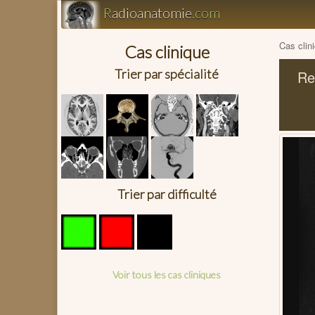
R
adioanatomie
.com
Cas clin
Cas clinique
Trier par spécialité
Re
Trier par difficulté
Voir tous les cas cliniques