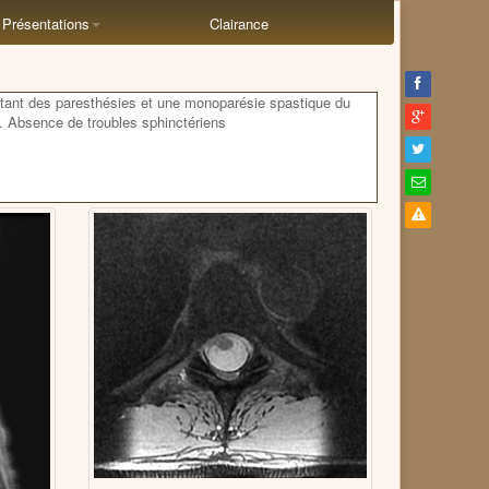
Présentations
Clairance
ant des paresthésies et une monoparésie spastique du
e. Absence de troubles sphinctériens