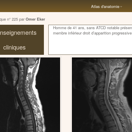
Atlas d'anatomie
ique n° 225 par
Omer Eker
Homme de 41 ans, sans ATCD notable présent
nseignements
membre inférieur droit d’apparition progressiv
cliniques