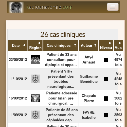
R
adioanatomie
.com
Atlas d'anatomie
Présentations
26 cas cliniques
Date
Cas cliniques
Auteur
Clairance
Région
Niveau
Vus
Patient de 33 ans
Vu
Attyé
23/05/2013
consultant pour
4974
Arnaud
diplopie et appa...
fois
Patient VIH+
Vu
présentant des
Guillaume
11/10/2012
4248
troubles
Bénédicte
fois
neurologique...
Patiente adressée
Vu
Chapuis
16/09/2012
pour bilan pré
3002
Pierre
chirurgical. ...
fois
Patiente de 55 ans
Vu
FAVRE
11/09/2012
présentant des
3593
Isabelle
céphalées dep...
fois
Patient de 30 ans
Vu