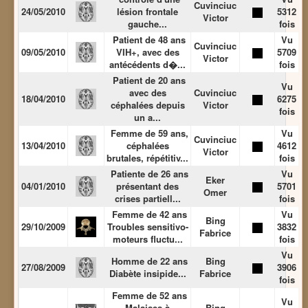
Cuvinciuc
24/05/2010
lésion frontale
5312
Victor
gauche...
fois
Patient de 48 ans
Vu
Cuvinciuc
09/05/2010
VIH+, avec des
5709
Victor
antécédents d�...
fois
Patient de 20 ans
Vu
avec des
Cuvinciuc
18/04/2010
6275
céphalées depuis
Victor
fois
un a...
Femme de 59 ans,
Vu
Cuvinciuc
13/04/2010
céphalées
4612
Victor
brutales, répétitiv...
fois
Patiente de 26 ans
Vu
Eker
04/01/2010
présentant des
5701
Omer
crises partiell...
fois
Femme de 42 ans
Vu
Bing
29/10/2009
Troubles sensitivo-
3832
Fabrice
moteurs fluctu...
fois
Vu
Homme de 22 ans
Bing
27/08/2009
3906
Diabète insipide...
Fabrice
fois
Femme de 52 ans
Vu
Malaises à
Bing