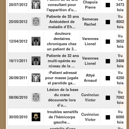
Chapuis
20/07/2012
consultant pour
3473
Pierre
l'apparition d'u...
fois
Patiente de 35 ans
Vu
Semecas
25/05/2012
Antécédent de
4002
Rachel
maladie d’Eh...
fois
douleurs
Vu
dentaires
Varennes
12/04/2012
3652
chroniques chez
Lionel
fois
un patient de 3...
Patiente de 32 ans
Vu
Varennes
16/11/2011
multi-opérée au
3488
Lionel
niveau de la ...
fois
-Patient adressé
Vu
Attyé
26/09/2011
pour masse jugale
4250
Arnaud
et parotide ga...
fois
Lésion de la base
Vu
du crane
Cuvinciuc
08/06/2010
7092
découverte lors
Victor
fois
d’u...
troubles sensitifs
Vu
Cuvinciuc
30/05/2010
de l'hémicorps
6000
Victor
gauche...
fois
contrôle d'une
Vu