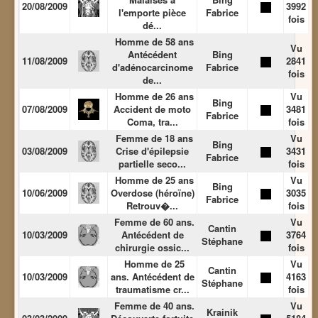
20/08/2009
3992
l'emporte pièce
Fabrice
fois
dé...
Homme de 58 ans
Vu
Antécédent
Bing
11/08/2009
2841
d'adénocarcinome
Fabrice
fois
de...
Homme de 26 ans
Vu
Bing
07/08/2009
Accident de moto
3481
Fabrice
Coma, tra...
fois
Femme de 18 ans
Vu
Bing
03/08/2009
Crise d'épilepsie
3431
Fabrice
partielle seco...
fois
Homme de 25 ans
Vu
Bing
10/06/2009
Overdose (héroïne)
3035
Fabrice
Retrouv�...
fois
Femme de 60 ans.
Vu
Cantin
10/03/2009
Antécédent de
3764
Stéphane
chirurgie ossic...
fois
Homme de 25
Vu
Cantin
10/03/2009
ans. Antécédent de
4163
Stéphane
traumatisme cr...
fois
Femme de 40 ans.
Vu
Krainik