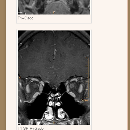
T1+Gado
T1 SPIR+Gado